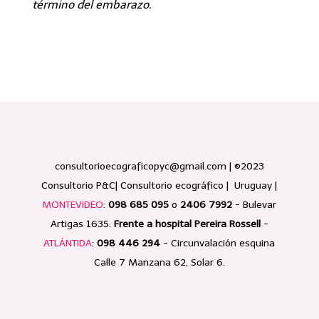
término del embarazo.
consultorioecograficopyc@gmail.com
| ©2023
Consultorio P&C| Consultorio ecográfico | Uruguay |
MONTEVIDEO
:
098 685 095
o
2406 7992
- Bulevar
Artigas 1635.
Frente a hospital Pereira Rossell
-
ATLÁNTIDA
:
098 446 294
-
Circunvalación esquina
Calle 7
Manzana 62, Solar 6.