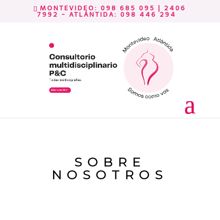
MONTEVIDEO:
098 685 095 | 2406
7992
- ATLÁNTIDA:
098 446 294
SOBRE
NOSOTROS